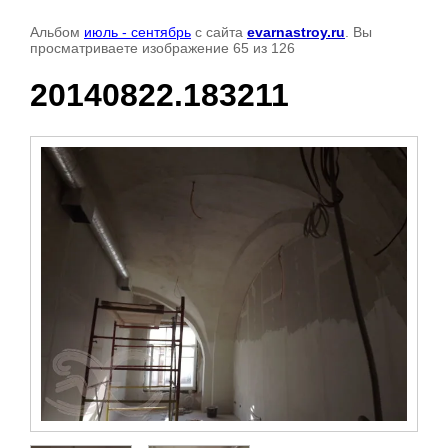
Альбом
июль - сентябрь
с сайта
evarnastroy.ru
. Вы
просматриваете изображение 65 из 126
20140822.183211